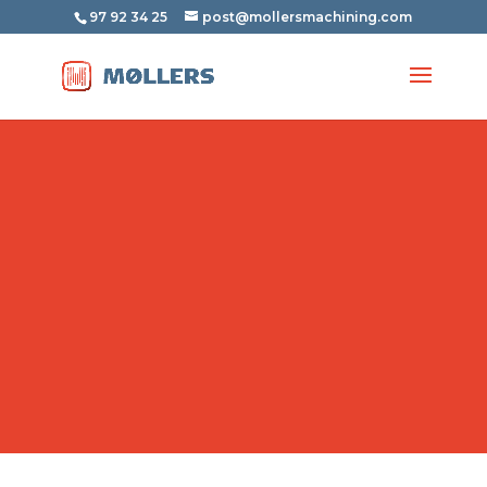
97 92 34 25
post@mollersmachining.com